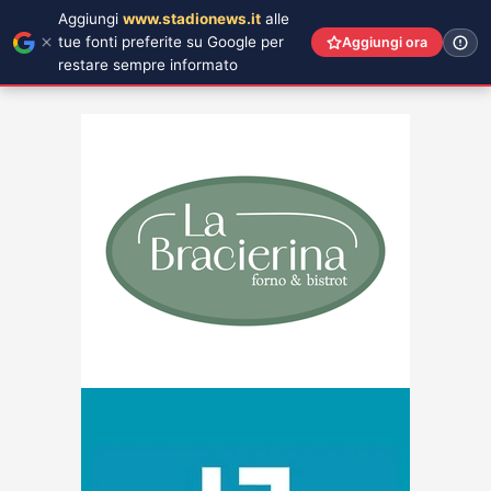
Aggiungi
www.stadionews.it
alle
tue fonti preferite su Google per
Aggiungi ora
restare sempre informato