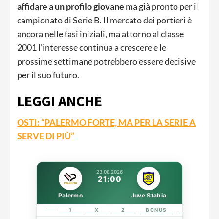
affidare a un profilo giovane
ma già pronto per il
campionato di Serie B. Il mercato dei portieri è
ancora nelle fasi iniziali, ma attorno al classe
2001 l’interesse continua a crescere e le
prossime settimane potrebbero essere decisive
per il suo futuro.
LEGGI ANCHE
OSTI: “PALERMO FORTE, MA PER LA SERIE A
SERVE DI PIÙ”
23.08.2026
21:00
Palermo
Juve Stabia
1
X
2
BONUS
LINK