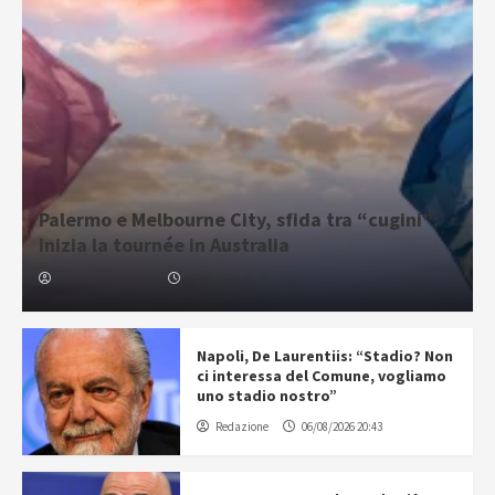
Palermo e Melbourne City, sfida tra “cugini”:
inizia la tournée in Australia
Gabriele Cavallaro
07/08/2026 06:30
Napoli, De Laurentiis: “Stadio? Non
ci interessa del Comune, vogliamo
uno stadio nostro”
Redazione
06/08/2026 20:43