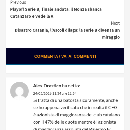
Continue
Previous
Playoff Serie B, finale andata: il Monza sbanca
Reading
Catanzaro e vede la A
Next
Disastro Catania, l’Ascoli dilaga: la serie B diventa un
miraggio
COMMENTA / VAI AI COMMENTI
Alex Drastico
ha detto:
24/05/2026 11:34 alle 11:34
Si tratta di una batosta sicuramente, anche
se ho appena verificato che in realtà il CFG
è azionista di maggioranza del club catalano
con il 47% delle quote mentre è l’azionista
di maggioranza assoluta del Palermo FC