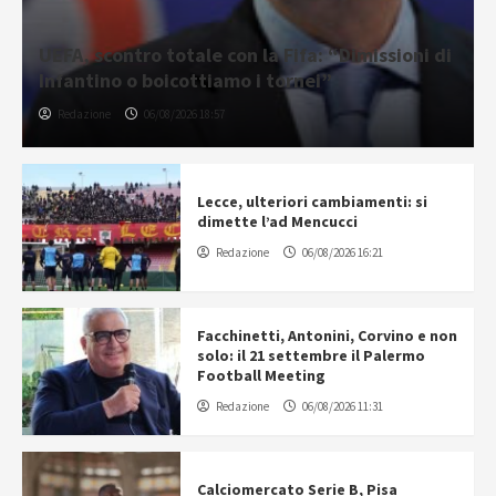
UEFA, scontro totale con la Fifa: “Dimissioni di
Infantino o boicottiamo i tornei”
Redazione
06/08/2026 18:57
Lecce, ulteriori cambiamenti: si
dimette l’ad Mencucci
Redazione
06/08/2026 16:21
Facchinetti, Antonini, Corvino e non
solo: il 21 settembre il Palermo
Football Meeting
Redazione
06/08/2026 11:31
Calciomercato Serie B, Pisa