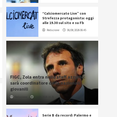
“Calciomercato Live” con
Strefezza protagonista: oggi
alle 19.30 sul sito e su Fb
Redazione
06/08/2026 06:45
FIGC, Zola entra nello staff azzurro:
sarà coordinatore delle nazionali
giovanili
Redazione
05/08/2026 16:31
Serie B da record: Palermo e