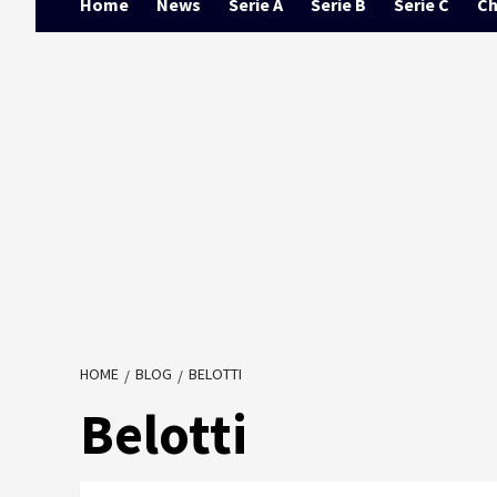
Home
News
Serie A
Serie B
Serie C
Ch
HOME
BLOG
BELOTTI
Belotti