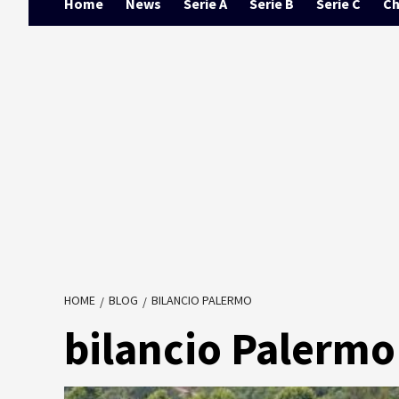
Home
News
Serie A
Serie B
Serie C
Ch
HOME
BLOG
BILANCIO PALERMO
bilancio Palermo