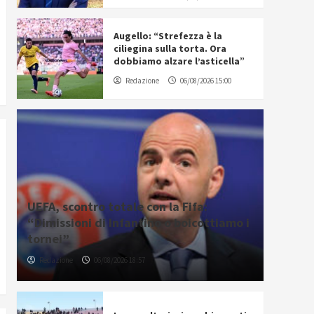
Augello: “Strefezza è la
ciliegina sulla torta. Ora
dobbiamo alzare l’asticella”
Redazione
06/08/2026 15:00
UEFA, scontro totale con la Fifa:
“Dimissioni di Infantino o boicottiamo i
tornei”
Redazione
06/08/2026 18:57