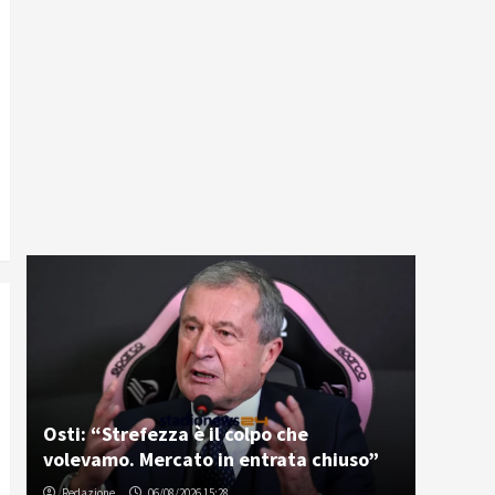
Osti: “Strefezza è il colpo che
volevamo. Mercato in entrata chiuso”
Redazione
06/08/2026 15:28