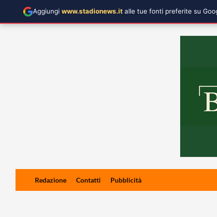
Aggiungi
www.stadionews.it
alle tue fonti preferite su Go
Skip
Redazione
Contatti
Pubblicità
to
content