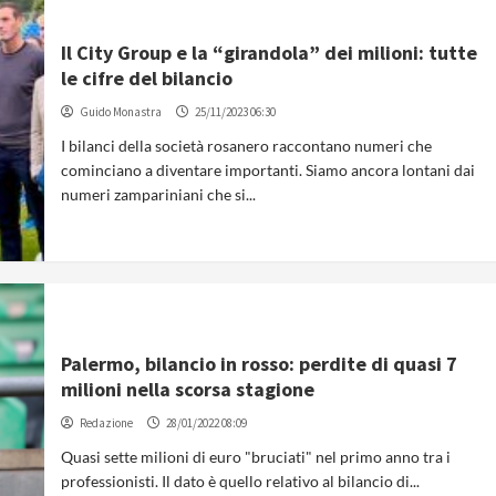
Il City Group e la “girandola” dei milioni: tutte
le cifre del bilancio
Guido Monastra
25/11/2023 06:30
I bilanci della società rosanero raccontano numeri che
cominciano a diventare importanti. Siamo ancora lontani dai
numeri zampariniani che si...
Palermo, bilancio in rosso: perdite di quasi 7
milioni nella scorsa stagione
Redazione
28/01/2022 08:09
Quasi sette milioni di euro "bruciati" nel primo anno tra i
professionisti. Il dato è quello relativo al bilancio di...