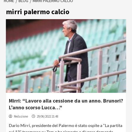
HOME
BLOG
MIRRI PALERMO CALCIO
mirri palermo calcio
Mirri: “Lavoro alla cessione da un anno. Brunori?
L’anno scorso Lucca…”
Redazione
29/06/2022 21:48
Dario Mirri, presidente del Palermo è stato ospite a "La partita
sul 13" trasmessa su Trm e ha risposto a diverse domande...