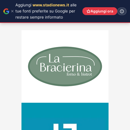
Aggiungi
www.stadionews.it
alle
tue fonti preferite su Google per
Aggiungi ora
restare sempre informato