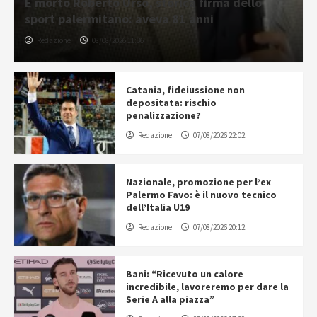
È morto Roberto Urso, storica firma dello
sport palermitano: aveva 81 anni
Redazione
08/08/2026 11:36
Catania, fideiussione non
depositata: rischio
penalizzazione?
Redazione
07/08/2026 22:02
Nazionale, promozione per l’ex
Palermo Favo: è il nuovo tecnico
dell’Italia U19
Redazione
07/08/2026 20:12
Bani: “Ricevuto un calore
incredibile, lavoreremo per dare la
Serie A alla piazza”