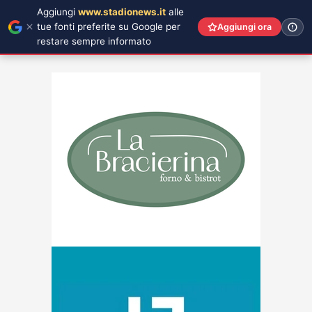
Aggiungi
www.stadionews.it
alle
tue fonti preferite su Google per
Aggiungi ora
restare sempre informato