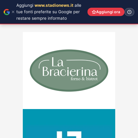
Aggiungi
www.stadionews.it
alle
tue fonti preferite su Google per
Aggiungi ora
restare sempre informato