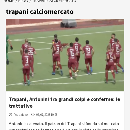
HOME
BLOG
TRAPANI CALCIOMERCATO
trapani calciomercato
Trapani, Antonini tra grandi colpi e conferme: le
trattative
Redazione
08/07/2023 10:28
Antonini scatenato. Il patron del Trapani si fionda sul mercato
per costruire una formazione di valore in vista della prossima...