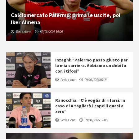
Calciomercato Palermo: prima le uscite, poi
Iker Almena
Redazione
09/08/2026 16:26
Inzaghi: “Palermo passo giusto per
la mia carriera. Abbiamo un debito
con i tifosi”
Redazione
09/08/2026 07:24
Ranocchia: “C’è voglia di rifarsi. In
caso di A taglierò i capelli quasi a
zero”
Redazione
09/08/2026 12:05