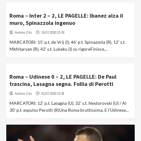
Roma – Inter 2 – 2, LE PAGELLE: Ibanez alza il
muro, Spinazzola ingenuo
Andrea Zito
19/07/2020 23:39
MARCATORI: 15' p.t. de Vrij (I), 46' p.t. Spinazzola (R), 12' s.t.
Mkhitaryan (R), 42' s.t. Lukaku (I) su rigoreFinisce...
Roma – Udinese 0 – 2, LE PAGELLE: De Paul
trascina, Lasagna segna. Follia di Perotti
Andrea Zito
02/07/2020 23:38
MARCATORI: 12' p.t. Lasagna (U), 32' s.t. Nestorovski (U) / Al
30' p.t. espulso Perotti (R)Una Roma bruttissima. E l'Udinese...