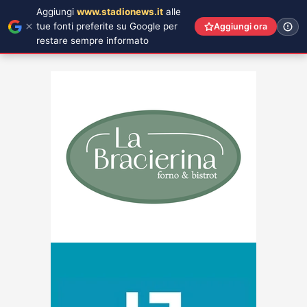
Aggiungi
www.stadionews.it
alle
tue fonti preferite su Google per
Aggiungi ora
restare sempre informato