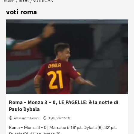
HOME
BLOG
VOTI ROMA
voti roma
Roma – Monza 3 – 0, LE PAGELLE: è la notte di
Paulo Dybala
Alessandro Geraci
30/08/2022 22:39
Roma – Monza 3 – 0 | Marcatori: 18' p.t. Dybala (R), 32' p.t.
Dybala (R), 16' s.t. Ibanez (R)...