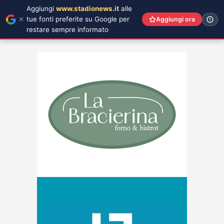
Aggiungi
www.stadionews.it
alle
tue fonti preferite su Google per
Aggiungi ora
restare sempre informato