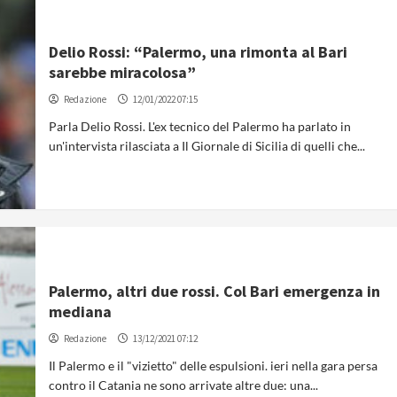
Delio Rossi: “Palermo, una rimonta al Bari
sarebbe miracolosa”
Redazione
12/01/2022 07:15
Parla Delio Rossi. L'ex tecnico del Palermo ha parlato in
un'intervista rilasciata a Il Giornale di Sicilia di quelli che...
Palermo, altri due rossi. Col Bari emergenza in
mediana
Redazione
13/12/2021 07:12
Il Palermo e il "vizietto" delle espulsioni. ieri nella gara persa
contro il Catania ne sono arrivate altre due: una...