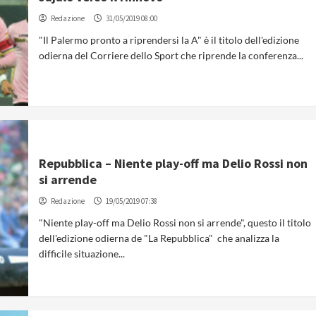
Redazione
31/05/2019 08:00
"Il Palermo pronto a riprendersi la A" è il titolo dell'edizione
odierna del Corriere dello Sport che riprende la conferenza...
Repubblica – Niente play-off ma Delio Rossi non
si arrende
Redazione
19/05/2019 07:38
"Niente play-off ma Delio Rossi non si arrende", questo il titolo
dell'edizione odierna de "La Repubblica" che analizza la
difficile situazione...