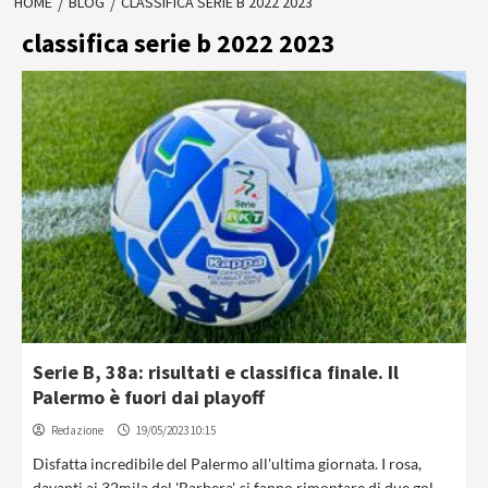
HOME
BLOG
CLASSIFICA SERIE B 2022 2023
classifica serie b 2022 2023
Serie B, 38a: risultati e classifica finale. Il
Palermo è fuori dai playoff
Redazione
19/05/2023 10:15
Disfatta incredibile del Palermo all'ultima giornata. I rosa,
davanti ai 32mila del 'Barbera', si fanno rimontare di due gol