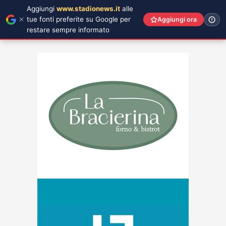
Aggiungi
www.stadionews.it
alle
tue fonti preferite su Google per
Aggiungi ora
restare sempre informato