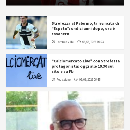
Strefezza al Palermo, la rivincita di
“Espeto”: undici anni dopo, ora è
rosanero
Lorenzo Villa
06/08/2026 10:23
“Calciomercato Live” con Strefezza
protagonista: oggi alle 19.30 sul
sito e su Fb
Redazione
06/08/2026 06:45