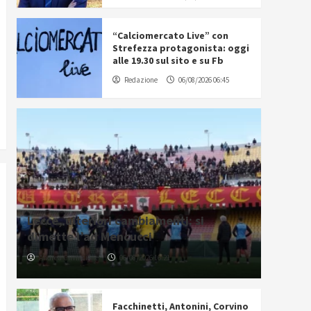
“Calciomercato Live” con
Strefezza protagonista: oggi
alle 19.30 sul sito e su Fb
Redazione
06/08/2026 06:45
Lecce, ulteriori cambiamenti: si
dimette l’ad Mencucci
Andrea Cirrincione
06/08/2026 16:21
Facchinetti, Antonini, Corvino