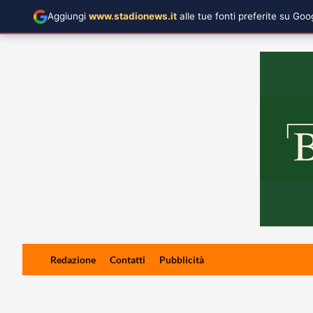
Aggiungi
www.stadionews.it
alle tue fonti preferite su Go
Skip
Redazione
Contatti
Pubblicità
to
content