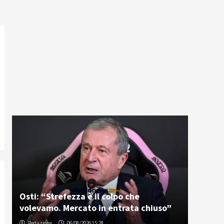
Osti: “Strefezza è il colpo che
volevamo. Mercato in entrata chiuso”
Redazione
06/08/2026 15:28