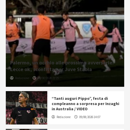
Palermo, un occhio alle prossime avversarie:
Lecce ok, sconfitta per Juve Stabia
Redazione
09/08/2026 21:25
“Tanti auguri Pippo”, festa di
compleanno a sorpresa per Inzaghi
in Australia / VIDEO
Redazione
09/08/2026 14:07