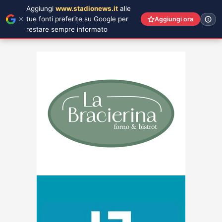
Aggiungi
www.stadionews.it
alle
tue fonti preferite su Google per
Aggiungi ora
restare sempre informato