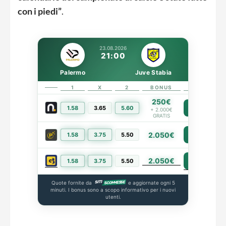
con i piedi”
.
23.08.2026
21:00
Palermo
Juve Stabia
1
X
2
BONUS
LINK
250€
1.58
3.65
5.60
PIÙ INFO
+ 2.000€
GRATIS
2.050€
1.58
3.75
5.50
PIÙ INFO
2.050€
PIÙ INFO
1.58
3.75
5.50
Quote fornite da
e aggiornate ogni 5
minuti. I bonus sono a scopo informativo per i nuovi
utenti.