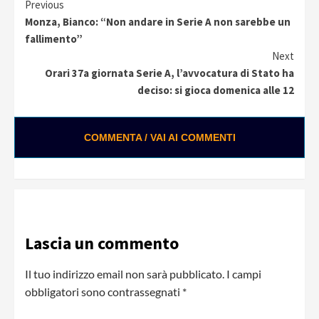
Continue
Previous
Monza, Bianco: “Non andare in Serie A non sarebbe un
Reading
fallimento”
Next
Orari 37a giornata Serie A, l’avvocatura di Stato ha
deciso: si gioca domenica alle 12
COMMENTA / VAI AI COMMENTI
Lascia un commento
Il tuo indirizzo email non sarà pubblicato.
I campi
obbligatori sono contrassegnati
*