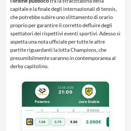
l’ordine pubblico
tra la stracittadina della
capitale e la finale degli internazionali di tennis,
che potrebbe subire uno slittamento di orario
proprio per garantire il corretto defluire degli
spettatori dei rispettivi eventi sportivi. Adesso si
aspetta una nota ufficiale per tutte le altre
partite riguardanti la lotta Champions, che
presumibilmente saranno in contemporanea al
derby capitolino.
23.08.2026
21:00
Palermo
Juve Stabia
1
X
2
BONUS
LINK
2.050€
1.58
3.75
5.50
PIÙ INFO