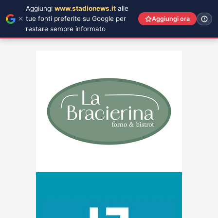
Aggiungi
www.stadionews.it
alle
tue fonti preferite su Google per
Aggiungi ora
restare sempre informato