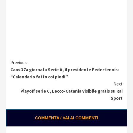
Continue
Previous
Caos 37a giornata Serie A, il presidente Federtennis:
Reading
“Calendario fatto coi piedi”
Next
Playoff serie C, Lecco-Catania visibile gratis su Rai
Sport
COMMENTA / VAI AI COMMENTI