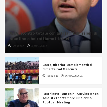
UEFA, scontro totale con la Fifa: “Dimissioni di
Infantino o boicottiamo i tornei”
Redazione
06/08/2026 18:57
Lecce, ulteriori cambiamenti: si
dimette l’ad Mencucci
Redazione
06/08/2026 16:21
Facchinetti, Antonini, Corvino e non
solo: il 21 settembre il Palermo
Football Meeting