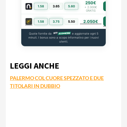
250€
1.58
3.65
5.60
PIÙ INFO
+ 2.000€
GRATIS
2.050€
PIÙ INFO
1.58
3.75
5.50
Quote fornite da
e aggiornate ogni 5
minuti. I bonus sono a scopo informativo per i nuovi
utenti.
LEGGI ANCHE
PALERMO COL CUORE SPEZZATO E DUE
TITOLARI IN DUBBIO