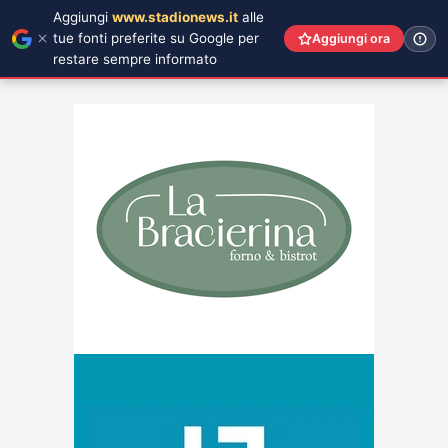
Aggiungi
www.stadionews.it
alle
tue fonti preferite su Google per
Aggiungi ora
restare sempre informato