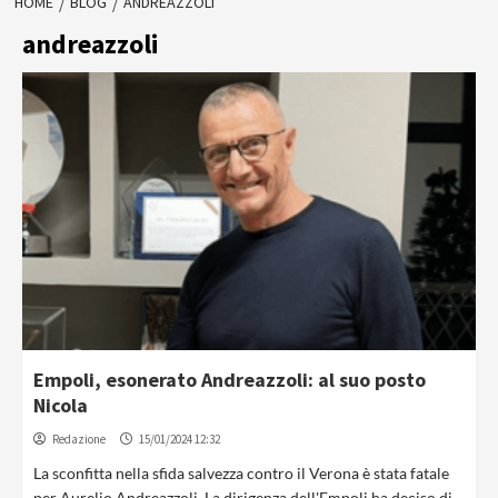
HOME
BLOG
ANDREAZZOLI
andreazzoli
Empoli, esonerato Andreazzoli: al suo posto
Nicola
Redazione
15/01/2024 12:32
La sconfitta nella sfida salvezza contro il Verona è stata fatale
per Aurelio Andreazzoli. La dirigenza dell'Empoli ha deciso di...