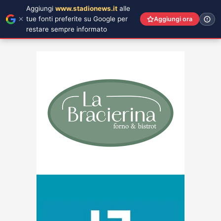
Aggiungi
www.stadionews.it
alle
tue fonti preferite su Google per
Aggiungi ora
restare sempre informato