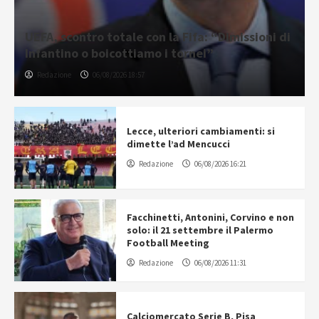
UEFA, scontro totale con la Fifa: “Dimissioni di
Infantino o boicottiamo i tornei”
Redazione
06/08/2026 18:57
Lecce, ulteriori cambiamenti: si
dimette l’ad Mencucci
Redazione
06/08/2026 16:21
Facchinetti, Antonini, Corvino e non
solo: il 21 settembre il Palermo
Football Meeting
Redazione
06/08/2026 11:31
Calciomercato Serie B, Pisa