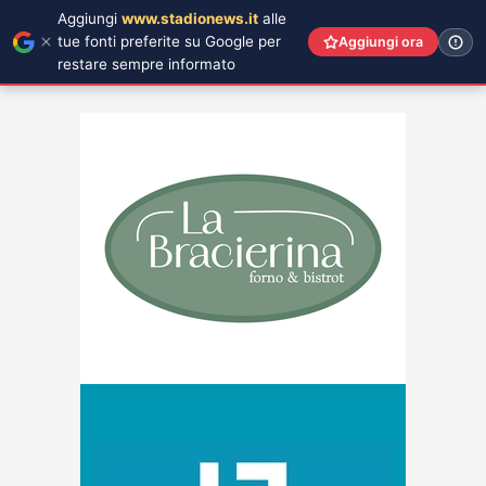
Aggiungi
www.stadionews.it
alle
tue fonti preferite su Google per
Aggiungi ora
restare sempre informato