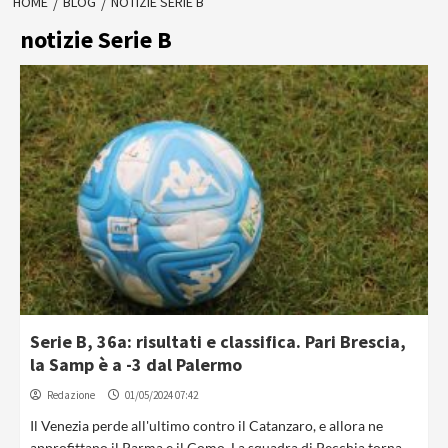
HOME
BLOG
NOTIZIE SERIE B
notizie Serie B
Serie B, 36a: risultati e classifica. Pari Brescia,
la Samp è a -3 dal Palermo
Redazione
01/05/2024 07:42
Il Venezia perde all'ultimo contro il Catanzaro, e allora ne
approfittano il Parma e il Como. La squadra di Pecchia torna...