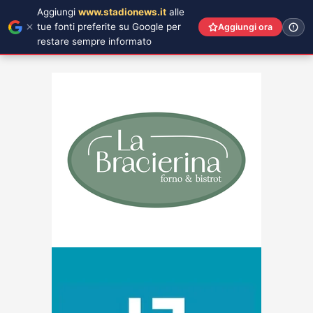
Aggiungi
www.stadionews.it
alle
tue fonti preferite su Google per
Aggiungi ora
restare sempre informato