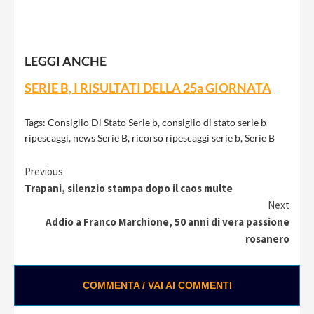
LEGGI ANCHE
SERIE B, I RISULTATI DELLA 25a GIORNATA
Tags:
Consiglio Di Stato Serie b
,
consiglio di stato serie b
ripescaggi
,
news Serie B
,
ricorso ripescaggi serie b
,
Serie B
Continue
Previous
Trapani, silenzio stampa dopo il caos multe
Reading
Next
Addio a Franco Marchione, 50 anni di vera passione
rosanero
COMMENTA / VAI AI COMMENTI