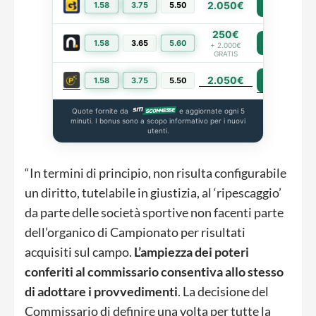
2.050€
1.58
3.75
5.50
PIÙ INFO
250€
1.58
3.65
5.60
PIÙ INFO
+ 2.000€
GRATIS
2.050€
PIÙ INFO
1.58
3.75
5.50
Quote fornite da
e aggiornate ogni 5
minuti. I bonus sono a scopo informativo per i nuovi
utenti.
“In termini di principio, non risulta configurabile
un diritto, tutelabile in giustizia, al ‘ripescaggio’
da parte delle società sportive non facenti parte
dell’organico di Campionato per risultati
acquisiti sul campo.
L’ampiezza dei poteri
conferiti al commissario consentiva allo stesso
di adottare i provvedimenti
. La decisione del
Commissario di definire una volta per tutte la