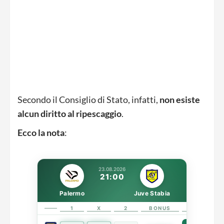
Secondo il Consiglio di Stato, infatti,
non esiste
alcun diritto al ripescaggio
.
Ecco la nota
:
23.08.2026
21:00
Palermo
Juve Stabia
1
X
2
BONUS
LINK