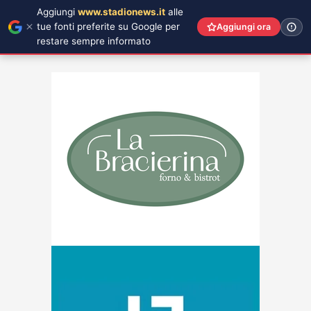
Aggiungi
www.stadionews.it
alle
tue fonti preferite su Google per
Aggiungi ora
restare sempre informato