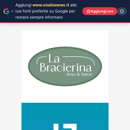
Aggiungi
www.stadionews.it
alle
tue fonti preferite su Google per
Aggiungi ora
restare sempre informato