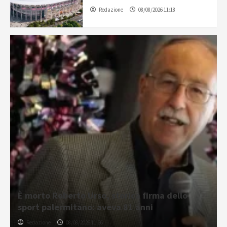
Redazione
08/08/2026 11:18
È morto Roberto Urso, storica firma dello
sport palermitano: aveva 81 anni
Redazione
08/08/2026 11:36