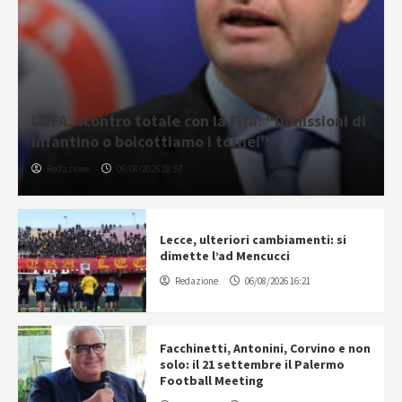
UEFA, scontro totale con la Fifa: “Dimissioni di
Infantino o boicottiamo i tornei”
Redazione
06/08/2026 18:57
Lecce, ulteriori cambiamenti: si
dimette l’ad Mencucci
Redazione
06/08/2026 16:21
Facchinetti, Antonini, Corvino e non
solo: il 21 settembre il Palermo
Football Meeting