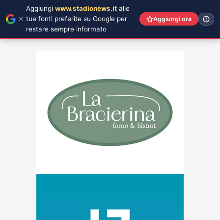
Aggiungi
www.stadionews.it
alle
tue fonti preferite su Google per
Aggiungi ora
restare sempre informato