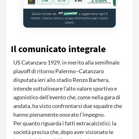
2.050€
PIÙ INFO
1.58
3.75
5.50
Quote fornite da
e aggiornate ogni 5
minuti. I bonus sono a scopo informativo per i nuovi
utenti.
Il comunicato integrale
US Catanzaro 1929, in merito alla semifinale
playoff di ritorno Palermo–Catanzaro
disputata ieri allo stadio Renzo Barbera,
intende sottolineare l’alto valore sportivo e
agonistico dell’evento che, come nella gara di
andata, ha visto confrontarsi due squadre che
hanno pienamente onorato l’impegno.
Per quanto riguarda i fatti extracalcistici, la
società precisa che, dopo aver visionato le