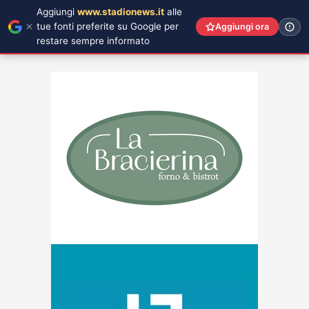
Aggiungi
www.stadionews.it
alle
tue fonti preferite su Google per
Aggiungi ora
restare sempre informato