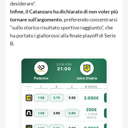
desiderare”.
Infine, il Catanzaro ha dichiarato di non voler più
tornare sull’argomento
, preferendo concentrarsi
“sullo storico risultato sportivo raggiunto”, che
ha portato i giallorossi alla finale playoff di Serie
B.
23.08.2026
21:00
Palermo
Juve Stabia
1
X
2
BONUS
LINK
2.050€
1.58
3.75
5.50
PIÙ INFO
250€
1.58
3.65
5.60
PIÙ INFO
+ 2.000€
GRATIS