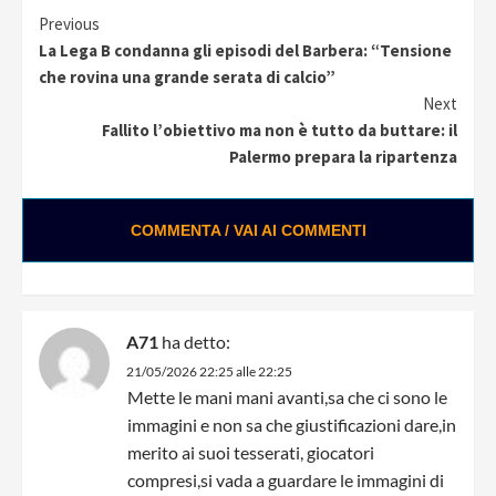
Continue
Previous
La Lega B condanna gli episodi del Barbera: “Tensione
Reading
che rovina una grande serata di calcio”
Next
Fallito l’obiettivo ma non è tutto da buttare: il
Palermo prepara la ripartenza
COMMENTA / VAI AI COMMENTI
A71
ha detto:
21/05/2026 22:25 alle 22:25
Mette le mani mani avanti,sa che ci sono le
immagini e non sa che giustificazioni dare,in
merito ai suoi tesserati, giocatori
compresi,si vada a guardare le immagini di