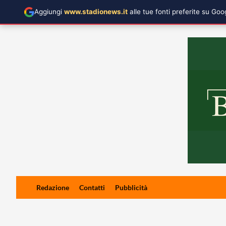
Aggiungi
www.stadionews.it
alle tue fonti preferite su Go
Skip
Redazione
Contatti
Pubblicità
to
content