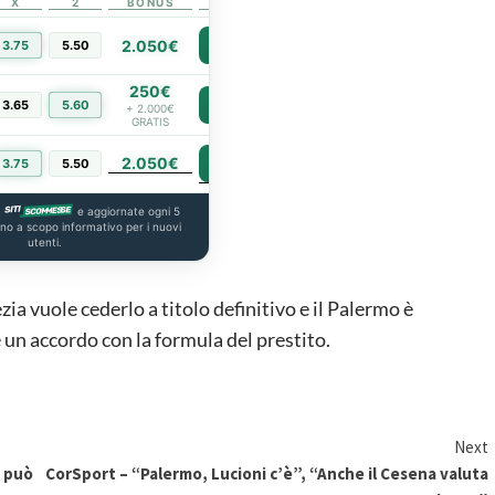
X
2
BONUS
LINK
2.050€
3.75
5.50
PIÙ INFO
250€
3.65
5.60
PIÙ INFO
+ 2.000€
GRATIS
2.050€
PIÙ INFO
3.75
5.50
a
e aggiornate ogni 5
ono a scopo informativo per i nuovi
utenti.
ia vuole cederlo a titolo definitivo e il Palermo è
 un accordo con la formula del prestito.
Next
e può
CorSport – “Palermo, Lucioni c’è”, “Anche il Cesena valuta