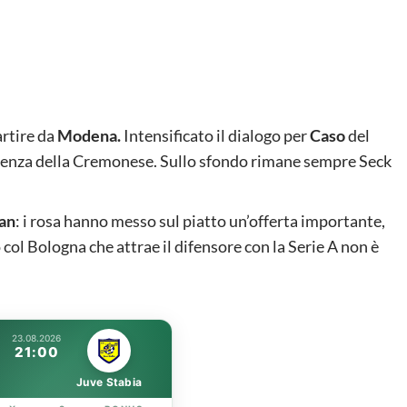
artire da
Modena.
Intensificato il dialogo per
Caso
del
rrenza della Cremonese. Sullo sfondo rimane sempre Seck
ian
: i rosa hanno messo sul piatto un’offerta importante,
ro col Bologna che attrae il difensore con la Serie A non è
23.08.2026
21:00
Juve Stabia