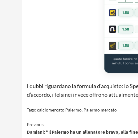
1
1.58
1.58
1.58
Quote fornite d
minuti. I bonus s
I dubbi riguardano la formula d’acquisto: lo Spez
d’accordo, i felsinei invece offrono attualmente
Tags:
calciomercato Palermo
,
Palermo mercato
Continue
Previous
Damiani: “Il Palermo ha un allenatore bravo, alla fin