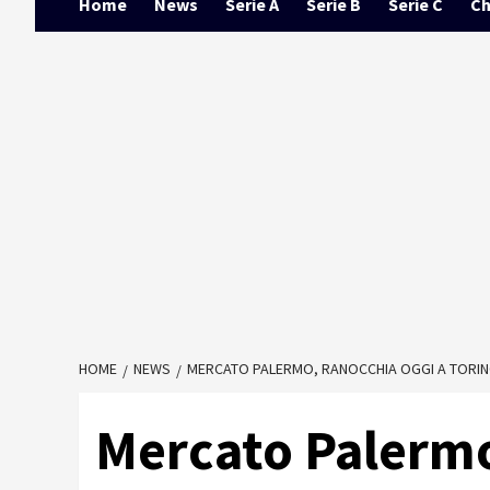
Home
News
Serie A
Serie B
Serie C
Ch
HOME
NEWS
MERCATO PALERMO, RANOCCHIA OGGI A TORINO 
Mercato Palermo