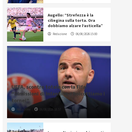
Augello: “Strefezza è la
ciliegina sulla torta. Ora
dobbiamo alzare l’asticella”
Redazione
06/08/2026 15:00
UEFA, scontro totale con la Fifa:
“Dimissioni di Infantino o boicottiamo i
tornei”
Redazione
06/08/2026 18:57