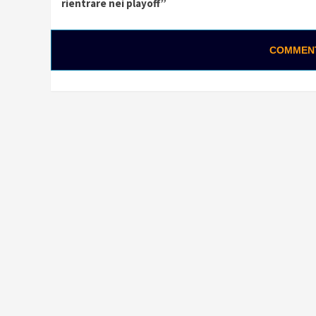
Reading
rientrare nei playoff”
COMMENTA