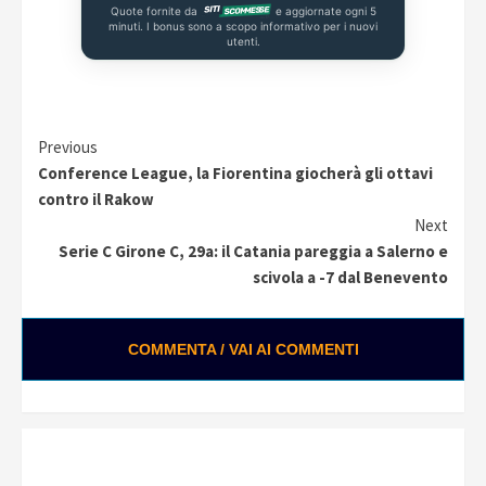
Quote fornite da
e aggiornate ogni 5
minuti. I bonus sono a scopo informativo per i nuovi
utenti.
Continue
Previous
Conference League, la Fiorentina giocherà gli ottavi
Reading
contro il Rakow
Next
Serie C Girone C, 29a: il Catania pareggia a Salerno e
scivola a -7 dal Benevento
COMMENTA / VAI AI COMMENTI