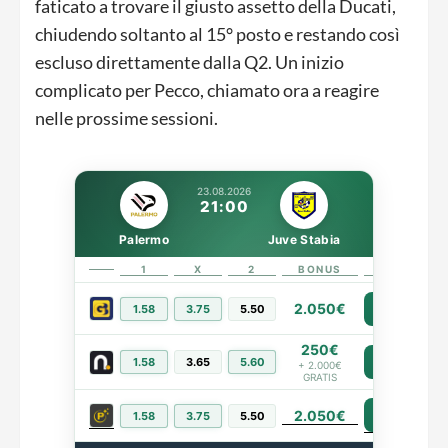
faticato a trovare il giusto assetto della Ducati,
chiudendo soltanto al 15° posto e restando così
escluso direttamente dalla Q2. Un inizio
complicato per Pecco, chiamato ora a reagire
nelle prossime sessioni.
23.08.2026
21:00
Palermo
Juve Stabia
1
X
2
BONUS
LINK
2.050€
1.58
3.75
5.50
PIÙ INFO
250€
1.58
3.65
5.60
PIÙ INFO
+ 2.000€
GRATIS
2.050€
PIÙ INFO
1.58
3.75
5.50