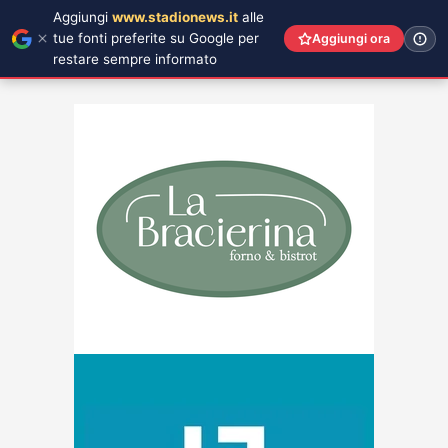
Aggiungi
www.stadionews.it
alle
tue fonti preferite su Google per
Aggiungi ora
restare sempre informato