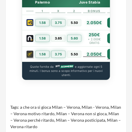
Palermo
Juve Stabia
1
X
2
BONUS
LINK
2.050€
1.58
3.75
5.50
PIÙ INFO
250€
1.58
3.65
5.60
PIÙ INFO
+ 2.000€
GRATIS
2.050€
PIÙ INFO
1.58
3.75
5.50
Quote fornite da
e aggiornate ogni 5
minuti. I bonus sono a scopo informativo per i nuovi
utenti.
Tags:
a che ora si gioca Milan – Verona
,
Milan - Verona
,
Milan
– Verona motivo ritardo
,
Milan – Verona non si gioca
,
Milan
– Verona perché ritardo
,
Milan – Verona posticipata
,
Milan –
Verona ritardo