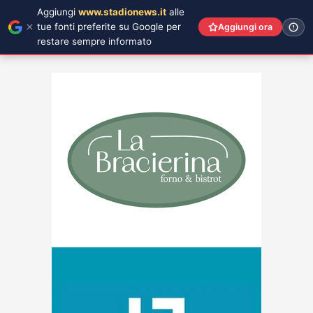
Aggiungi
www.stadionews.it
alle
tue fonti preferite su Google per
Aggiungi ora
restare sempre informato