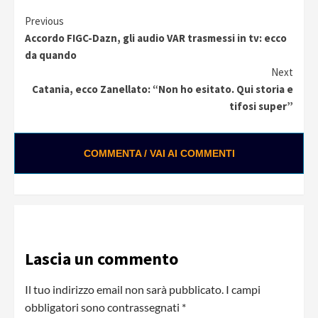
Continue
Previous
Accordo FIGC-Dazn, gli audio VAR trasmessi in tv: ecco
Reading
da quando
Next
Catania, ecco Zanellato: “Non ho esitato. Qui storia e
tifosi super”
COMMENTA / VAI AI COMMENTI
Lascia un commento
Il tuo indirizzo email non sarà pubblicato.
I campi
obbligatori sono contrassegnati
*