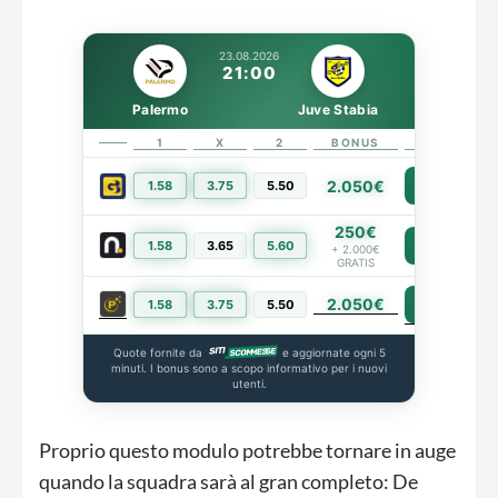
23.08.2026
21:00
Palermo
Juve Stabia
1
X
2
BONUS
LINK
2.050€
1.58
3.75
5.50
PIÙ INFO
250€
1.58
3.65
5.60
PIÙ INFO
+ 2.000€
GRATIS
2.050€
PIÙ INFO
1.58
3.75
5.50
Quote fornite da
e aggiornate ogni 5
minuti. I bonus sono a scopo informativo per i nuovi
utenti.
Proprio questo modulo potrebbe tornare in auge
quando la squadra sarà al gran completo: De