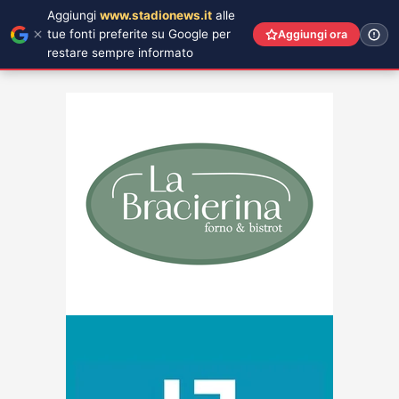
Aggiungi
www.stadionews.it
alle
tue fonti preferite su Google per
Aggiungi ora
restare sempre informato