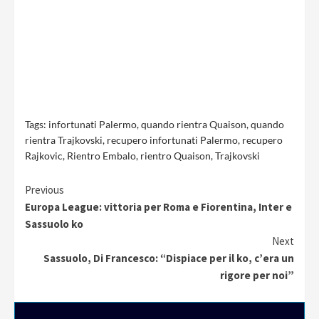
Tags:
infortunati Palermo
,
quando rientra Quaison
,
quando
rientra Trajkovski
,
recupero infortunati Palermo
,
recupero
Rajkovic
,
Rientro Embalo
,
rientro Quaison
,
Trajkovski
Continue
Previous
Europa League: vittoria per Roma e Fiorentina, Inter e
Reading
Sassuolo ko
Next
Sassuolo, Di Francesco: “Dispiace per il ko, c’era un
rigore per noi”