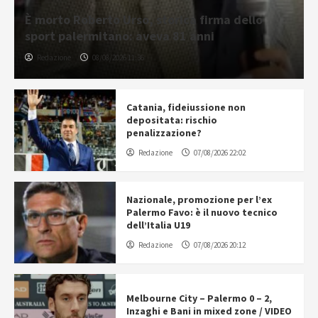
È morto Roberto Urso, storica firma dello
sport palermitano: aveva 81 anni
Redazione
08/08/2026 11:36
Catania, fideiussione non
depositata: rischio
penalizzazione?
Redazione
07/08/2026 22:02
Nazionale, promozione per l’ex
Palermo Favo: è il nuovo tecnico
dell’Italia U19
Redazione
07/08/2026 20:12
Melbourne City – Palermo 0 – 2,
Inzaghi e Bani in mixed zone / VIDEO