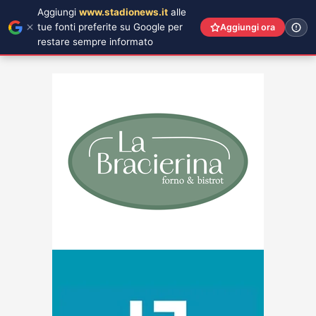
Aggiungi
www.stadionews.it
alle
tue fonti preferite su Google per
Aggiungi ora
restare sempre informato