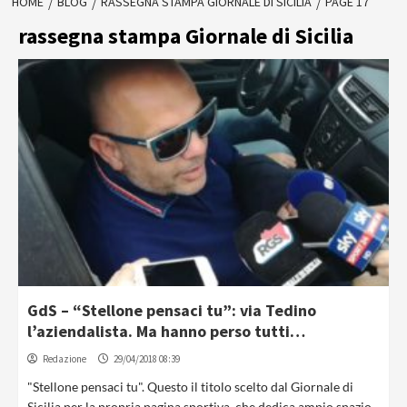
HOME
BLOG
RASSEGNA STAMPA GIORNALE DI SICILIA
PAGE 17
rassegna stampa Giornale di Sicilia
GdS – “Stellone pensaci tu”: via Tedino
l’aziendalista. Ma hanno perso tutti…
Redazione
29/04/2018 08:39
"Stellone pensaci tu". Questo il titolo scelto dal Giornale di
Sicilia per la propria pagina sportiva, che dedica ampio spazio...