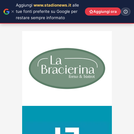
Aggiungi
www.stadionews.it
alle
tue fonti preferite su Google per
Aggiungi ora
restare sempre informato