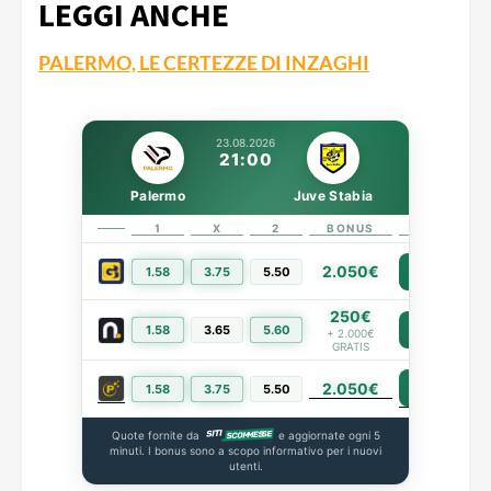
LEGGI ANCHE
PALERMO, LE CERTEZZE DI INZAGHI
23.08.2026
21:00
Palermo
Juve Stabia
1
X
2
BONUS
LINK
2.050€
1.58
3.75
5.50
PIÙ INFO
250€
1.58
3.65
5.60
PIÙ INFO
+ 2.000€
GRATIS
2.050€
PIÙ INFO
1.58
3.75
5.50
Quote fornite da
e aggiornate ogni 5
minuti. I bonus sono a scopo informativo per i nuovi
utenti.