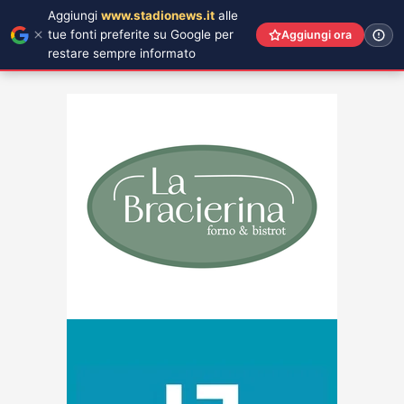
Aggiungi
www.stadionews.it
alle
tue fonti preferite su Google per
Aggiungi ora
restare sempre informato