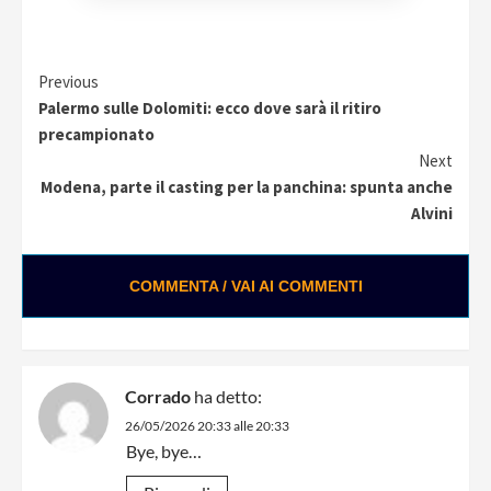
Continue
Previous
Palermo sulle Dolomiti: ecco dove sarà il ritiro
Reading
precampionato
Next
Modena, parte il casting per la panchina: spunta anche
Alvini
COMMENTA / VAI AI COMMENTI
Corrado
ha detto:
26/05/2026 20:33 alle 20:33
Bye, bye…