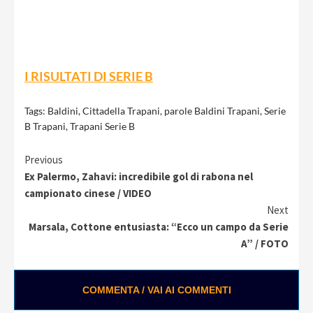
I RISULTATI DI SERIE B
Tags:
Baldini
,
Cittadella Trapani
,
parole Baldini Trapani
,
Serie
B Trapani
,
Trapani Serie B
Continue
Previous
Ex Palermo, Zahavi: incredibile gol di rabona nel
Reading
campionato cinese / VIDEO
Next
Marsala, Cottone entusiasta: “Ecco un campo da Serie
A” / FOTO
COMMENTA / VAI AI COMMENTI