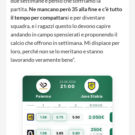
due settimane e penso che soffriamo la
partita.
Ne mancano però 35 alla fine e c’è tutto
il tempo per compattars
i e per diventare
squadra, e i ragazzi questo lo devono capire
andando in campo spensierati e proponendo il
calcio che offrono in settimana. Mi dispiace per
loro, perché non se lo meritano e stanno
lavorando veramente bene”.
23.08.2026
21:00
Palermo
Juve Stabia
1
X
2
BONUS
LINK
2.050€
1.58
3.75
5.50
PIÙ INFO
250€
1.58
3.65
5.60
PIÙ INFO
+ 2.000€