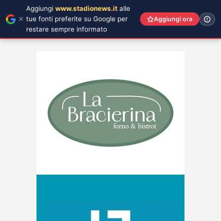
Aggiungi
www.stadionews.it
alle
tue fonti preferite su Google per
Aggiungi ora
restare sempre informato