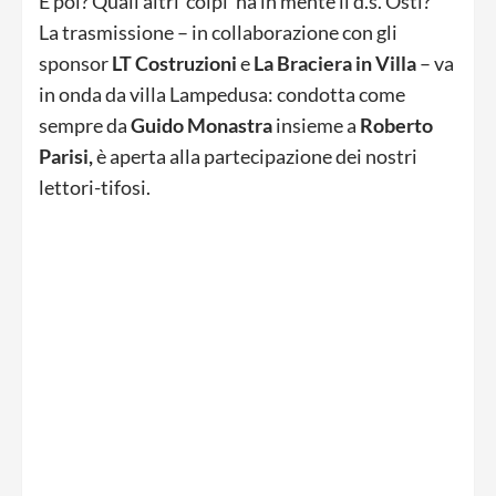
E poi? Quali altri ‘colpi’ ha in mente il d.s. Osti?
La trasmissione – in collaborazione con gli
sponsor
LT Costruzioni
e
La Braciera in Villa
– va
in onda da villa Lampedusa: condotta come
sempre da
Guido Monastra
insieme a
Roberto
Parisi,
è aperta alla partecipazione dei nostri
lettori-tifosi.