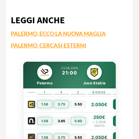
LEGGI ANCHE
PALERMO, ECCO LA NUOVA MAGLIA
PALERMO, CERCASI ESTERNI
23.08.2026
21:00
Palermo
Juve Stabia
1
X
2
BONUS
LINK
2.050€
1.58
3.75
5.50
PIÙ INFO
250€
1.58
3.65
5.60
PIÙ INFO
+ 2.000€
GRATIS
2.050€
PIÙ INFO
1.58
3.75
5.50