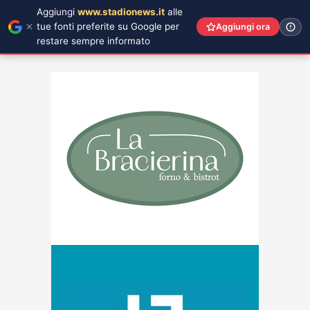
Aggiungi
www.stadionews.it
alle
tue fonti preferite su Google per
Aggiungi ora
restare sempre informato