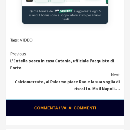
Quote fornite da
e aggiornate ogni 5
minuti. I bonus sono a scopo informativo per i nuovi
utenti.
Tags:
VIDEO
Continue
Previous
L’Entella pesca in casa Catania, ufficiale l’acquisto di
Reading
Forte
Next
Calciomercato, al Palermo piace Rao e la sua voglia di
riscatto. Ma il Napoli….
COMMENTA / VAI AI COMMENTI