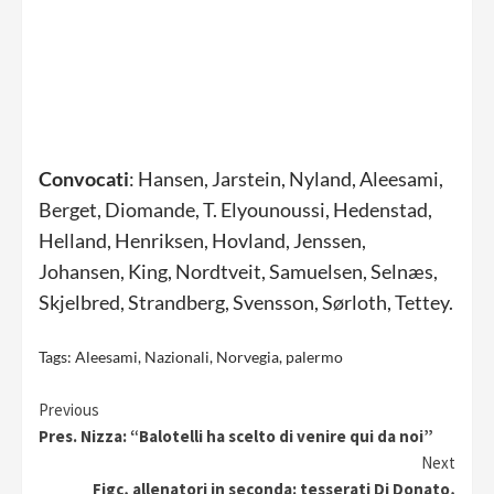
Convocati
: Hansen, Jarstein, Nyland, Aleesami,
Berget, Diomande, T. Elyounoussi, Hedenstad,
Helland, Henriksen, Hovland, Jenssen,
Johansen, King, Nordtveit, Samuelsen, Selnæs,
Skjelbred, Strandberg, Svensson, Sørloth, Tettey.
Tags:
Aleesami
,
Nazionali
,
Norvegia
,
palermo
Continue
Previous
Pres. Nizza: “Balotelli ha scelto di venire qui da noi”
Reading
Next
Figc, allenatori in seconda: tesserati Di Donato,