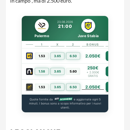
in campo”, ma di 2.500 euro.
23.08.2026
21:00
Palermo
Juve Stabia
1
X
2
BONUS
LINK
2.050€
1.53
3.65
6.50
PIÙ INFO
250€
1.58
3.65
5.60
PIÙ INFO
+ 2.000€
GRATIS
2.050€
PIÙ INFO
1.53
3.65
6.50
Quote fornite da
e aggiornate ogni 5
minuti. I bonus sono a scopo informativo per i nuovi
utenti.