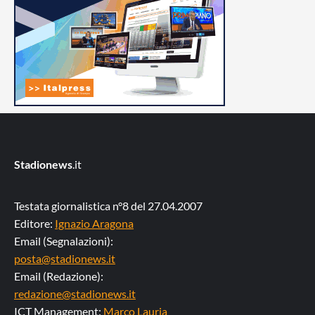
Stadionews
.it
Testata giornalistica n°8 del 27.04.2007
Editore:
Ignazio Aragona
Email (Segnalazioni):
posta@stadionews.it
Email (Redazione):
redazione@stadionews.it
ICT Management:
Marco Lauria