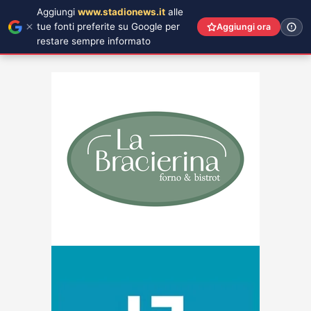
Aggiungi
www.stadionews.it
alle
tue fonti preferite su Google per
Aggiungi ora
restare sempre informato