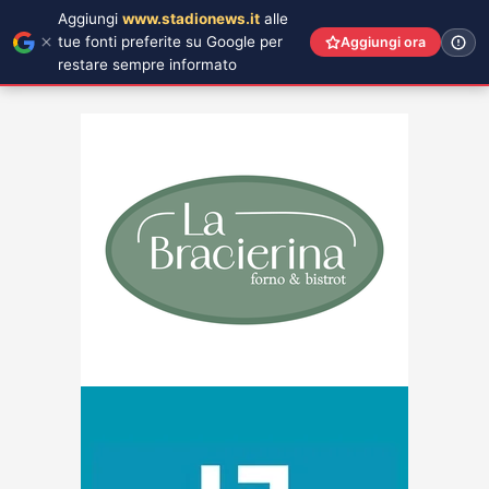
Aggiungi
www.stadionews.it
alle
tue fonti preferite su Google per
Aggiungi ora
restare sempre informato