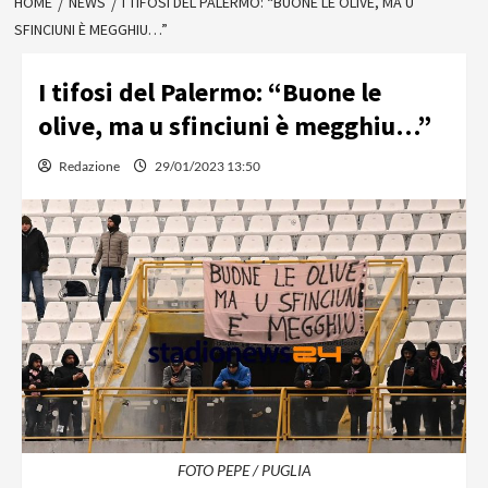
HOME
NEWS
I TIFOSI DEL PALERMO: “BUONE LE OLIVE, MA U
SFINCIUNI È MEGGHIU…”
I tifosi del Palermo: “Buone le
olive, ma u sfinciuni è megghiu…”
Redazione
29/01/2023 13:50
FOTO PEPE / PUGLIA