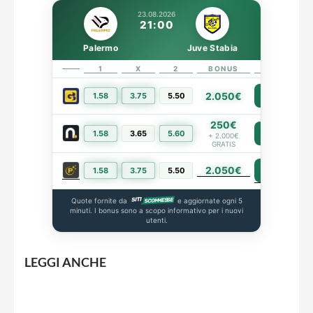
23.08.2026
21:00
Palermo
Juve Stabia
1
X
2
BONUS
LINK
2.050€
1.58
3.75
5.50
PIÙ INFO
250€
1.58
3.65
5.60
PIÙ INFO
+ 2.000€
GRATIS
2.050€
PIÙ INFO
1.58
3.75
5.50
Quote fornite da
e aggiornate ogni 5
minuti. I bonus sono a scopo informativo per i nuovi
utenti.
LEGGI ANCHE