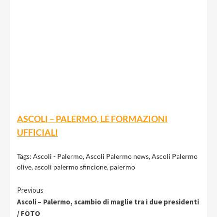
ASCOLI – PALERMO, LE FORMAZIONI
UFFICIALI
Tags:
Ascoli - Palermo
,
Ascoli Palermo news
,
Ascoli Palermo
olive
,
ascoli palermo sfincione
,
palermo
Continue
Previous
Ascoli – Palermo, scambio di maglie tra i due presidenti
Reading
/ FOTO