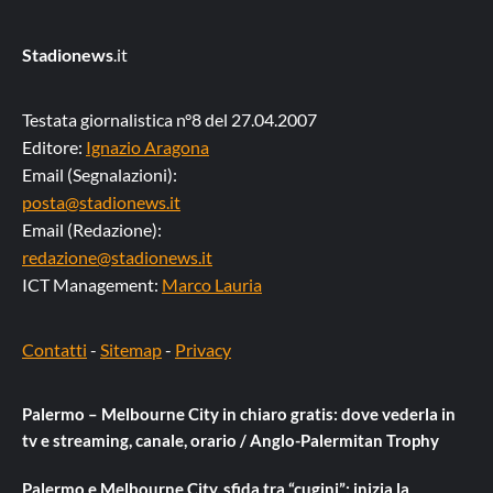
Stadionews
.it
Testata giornalistica n°8 del 27.04.2007
Editore:
Ignazio Aragona
Email (Segnalazioni):
posta@stadionews.it
Email (Redazione):
redazione@stadionews.it
ICT Management:
Marco Lauria
Contatti
-
Sitemap
-
Privacy
Palermo – Melbourne City in chiaro gratis: dove vederla in
tv e streaming, canale, orario / Anglo-Palermitan Trophy
Palermo e Melbourne City, sfida tra “cugini”: inizia la