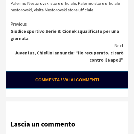
Palermo Nestorovski store ufficiale
,
Palermo store ufficiale
nestorovski
,
visita Nestorovski store ufficiale
Continue
Previous
Giudice sportivo Serie B: Cionek squalificato per una
Reading
giornata
Next
Juventus, Chiellini annuncia: “Ho recuperato, ci sarò
contro il Napoli”
COMMENTA / VAI AI COMMENTI
Lascia un commento