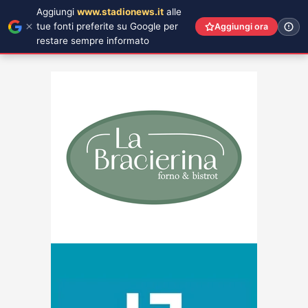
Aggiungi
www.stadionews.it
alle
tue fonti preferite su Google per
Aggiungi ora
restare sempre informato