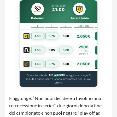
23.08.2026
21:00
Palermo
Juve Stabia
1
X
2
BONUS
LINK
2.050€
1.58
3.75
5.50
PIÙ INFO
250€
1.58
3.65
5.60
PIÙ INFO
+ 2.000€
GRATIS
2.050€
PIÙ INFO
1.58
3.75
5.50
Quote fornite da
e aggiornate ogni 5
minuti. I bonus sono a scopo informativo per i nuovi
utenti.
E aggiunge: “Non puoi decidere a tavolino una
retrocessione in serie C due giorni dopo la fine
del campionato e non puoi negare i play off ad