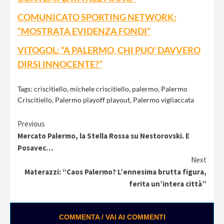
COMUNICATO SPORTING NETWORK:
“MOSTRATA EVIDENZA FONDI”
VITOGOL: “A PALERMO, CHI PUO’ DAVVERO
DIRSI INNOCENTE?”
Tags:
criscitiello
,
michele criscitiello
,
palermo
,
Palermo
Criscitiello
,
Palermo playoff playout
,
Palermo vigliaccata
Continue
Previous
Mercato Palermo, la Stella Rossa su Nestorovski. E
Reading
Posavec…
Next
Materazzi: “Caos Palermo? L’ennesima brutta figura,
ferita un’intera città”
COMMENTA / VAI AI COMMENTI