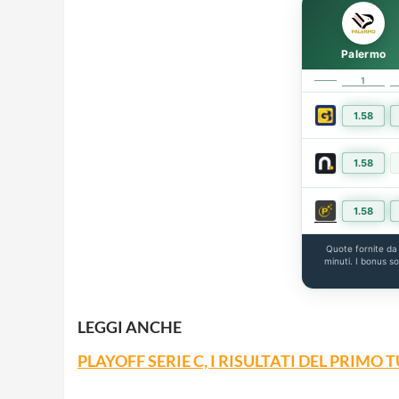
Palermo
1
1.58
1.58
1.58
Quote fornite d
minuti. I bonus s
LEGGI
ANCHE
PLAYOFF SERIE C, I RISULTATI DEL PRIM