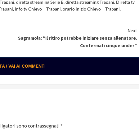
 Trapani
,
diretta streaming Serie B
,
diretta streaming Trapani
,
Diretta tv
Trapani
,
info tv Chievo – Trapani
,
orario inizio Chievo – Trapani
,
Next
Sagramola: “Il ritiro potrebbe iniziare senza allenatore.
Confermati cinque under”
 / VAI AI COMMENTI
ligatori sono contrassegnati
*