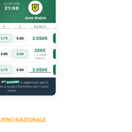
23.08.2026
21:00
Juve Stabia
X
2
BONUS
LINK
2.050€
3.75
5.50
PIÙ INFO
250€
3.65
5.60
PIÙ INFO
+ 2.000€
GRATIS
2.050€
PIÙ INFO
3.75
5.50
a
e aggiornate ogni 5
ono a scopo informativo per i nuovi
utenti.
O TURNO NAZIONALE