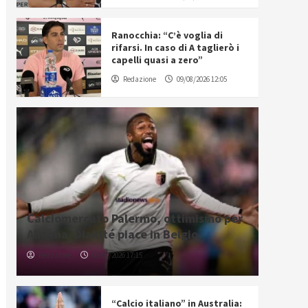
Ranocchia: “C’è voglia di
rifarsi. In caso di A taglierò i
capelli quasi a zero”
Redazione
09/08/2026 12:05
Calciomercato Palermo, ottimismo per
Almena. Diakité piace in Belgio
Redazione
08/08/2026 17:15
“Calcio italiano” in Australia: