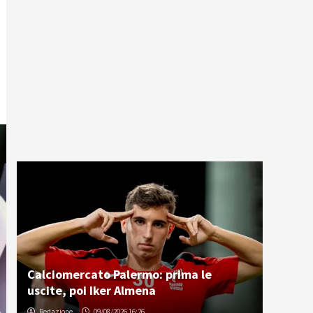
Calciomercato Palermo: prima le
uscite, poi Iker Almena
Redazione
09/08/2026 16:26