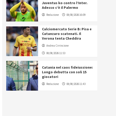
Juventus ko contro l’Inter.
Adesso c’è il Palermo
Redazione
08/08/2026 16:09
Calciomercato Serie B: Pisa e
Catanzaro scatenati. Il
Verona tenta Cheddira
Andrea Cirrincione
08/08/2026 11:53
Catania nel caos fideiussione:
Longo debutta con soli 15
giocatori
Redazione
08/08/2026 11:43