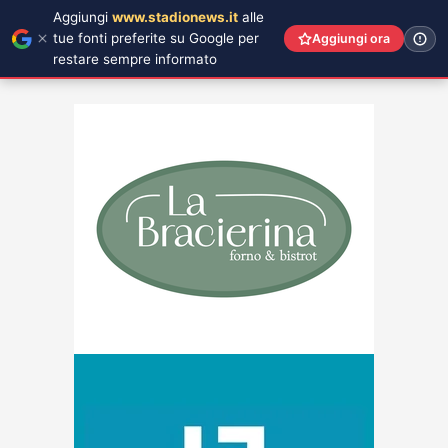
Aggiungi
www.stadionews.it
alle
tue fonti preferite su Google per
Aggiungi ora
restare sempre informato