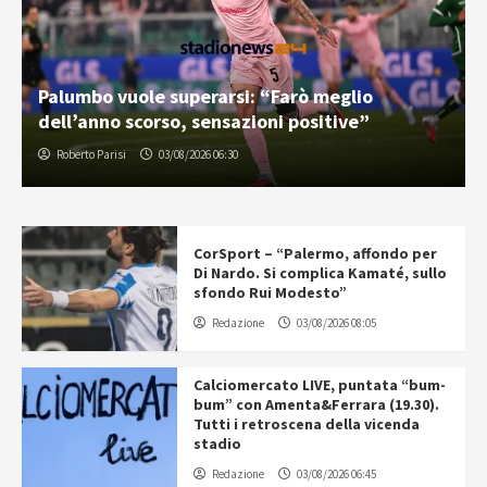
Palumbo vuole superarsi: “Farò meglio
dell’anno scorso, sensazioni positive”
Roberto Parisi
03/08/2026 06:30
CorSport – “Palermo, affondo per
Di Nardo. Si complica Kamaté, sullo
sfondo Rui Modesto”
Redazione
03/08/2026 08:05
Calciomercato LIVE, puntata “bum-
bum” con Amenta&Ferrara (19.30).
Tutti i retroscena della vicenda
stadio
Redazione
03/08/2026 06:45