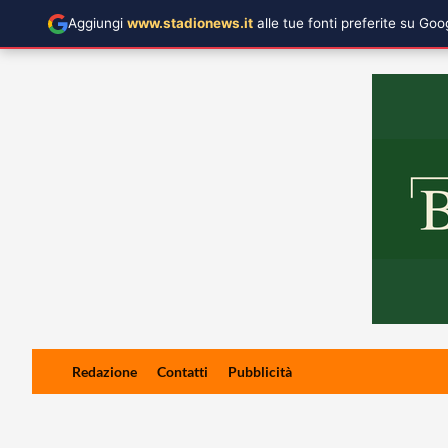
Aggiungi
www.stadionews.it
alle tue fonti preferite su Go
Skip
Redazione
Contatti
Pubblicità
to
content