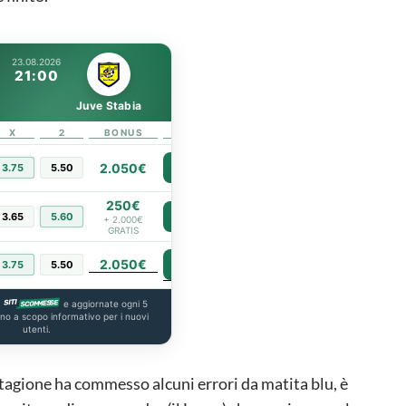
23.08.2026
21:00
Juve Stabia
X
2
BONUS
LINK
2.050€
3.75
5.50
PIÙ INFO
250€
3.65
5.60
PIÙ INFO
+ 2.000€
GRATIS
2.050€
PIÙ INFO
3.75
5.50
a
e aggiornate ogni 5
ono a scopo informativo per i nuovi
utenti.
stagione ha commesso alcuni errori da matita blu, è