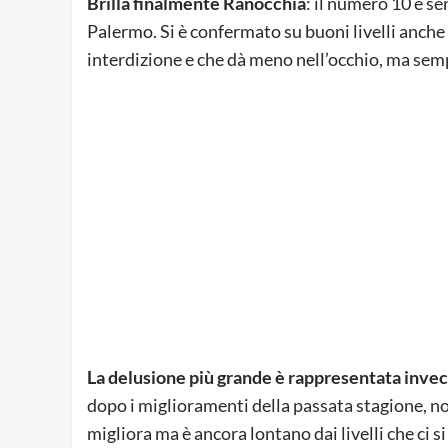
Brilla finalmente Ranocchia
: il numero 10 è se
Palermo. Si è confermato su buoni livelli anch
interdizione e che dà meno nell’occhio, ma semp
La delusione più grande è rappresentata inv
dopo i miglioramenti della passata stagione, no
migliora ma è ancora lontano dai livelli che ci 