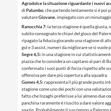
Agrodolce la situazione riguardante i nuovi ac
di
Palumbo
, che partendo lentamente si è poi pre
valutare
Giovane
, impiegato con un minutaggio
Ranocchia 7:
la terza stagione è quella giusta, o
subito consegnato le chiavi del gioco del Paler
ripagato la fiducia giocando una stagione di alto
gol e 3 assist, numeri da migliorare se si vuole 
Segre 6,5:
in una stagione in cui statisticamente 
piazza che lo considera un capitano al pari di Ba
confermato i suoi punti di forza rispetto alle s
offensiva per dare più copertura alla squadra.
Gomes 4,5:
rappresenta il più grande punto int
stagione come uno dei pochi con una valutazione
fatto che Inzaghi preferisse a lui almeno due 
panchina raramente è riuscito a dare valore aggi
spazio. Probabilmente il suo tempo a Palermo è 