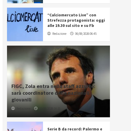
“Calciomercato Live” con
Strefezza protagonista: oggi
alle 19.30 sul sito e su Fb
Redazione
06/08/2026 06:45
FIGC, Zola entra nello staff azzurro:
sarà coordinatore delle nazionali
giovanili
Redazione
05/08/2026 16:31
Serie B da record: Palermo e