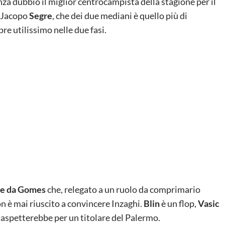
nza dubbio il miglior centrocampista della stagione per il
e Jacopo
Segre
, che dei due mediani è quello più di
re utilissimo nelle due fasi.
ece da Gomes
che, relegato a un ruolo da comprimario
n è mai riuscito a convincere Inzaghi.
Blin
è un flop,
Vasic
si aspetterebbe per un titolare del Palermo.