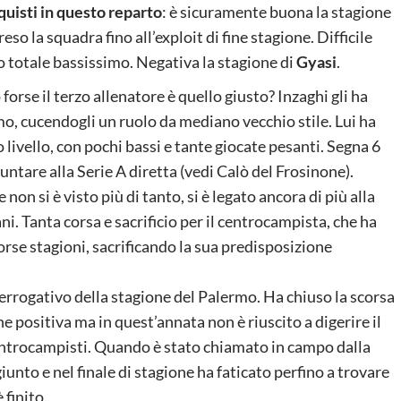
quisti in questo reparto
: è sicuramente buona la stagione
so la squadra fino all’exploit di fine stagione. Difficile
 totale bassissimo. Negativa la stagione di
Gyasi
.
 forse il terzo allenatore è quello giusto? Inzaghi gli ha
mo, cucendogli un ruolo da mediano vecchio stile. Lui ha
 livello, con pochi bassi e tante giocate pesanti. Segna 6
puntare alla Serie A diretta (vedi Calò del Frosinone).
non si è visto più di tanto, si è legato ancora di più alla
ni. Tanta corsa e sacrificio per il centrocampista, che ha
corse stagioni, sacrificando la sua predisposizione
errogativo della stagione del Palermo. Ha chiuso la scorsa
 positiva ma in quest’annata non è riuscito a digerire il
centrocampisti. Quando è stato chiamato in campo dalla
unto e nel finale di stagione ha faticato perfino a trovare
finito.