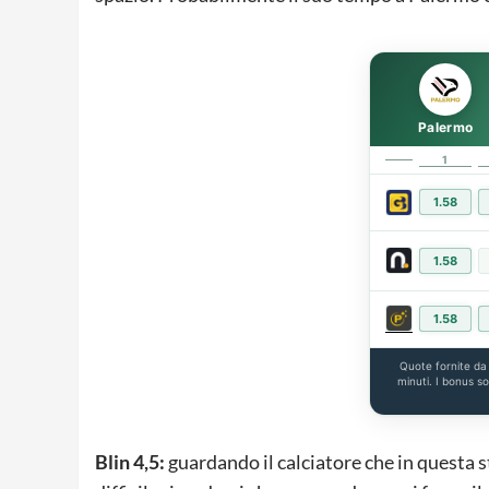
Palermo
1
1.58
1.58
1.58
Quote fornite d
minuti. I bonus s
Blin 4,5:
guardando il calciatore che in questa 