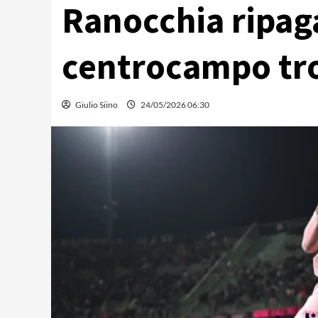
Ranocchia ripaga
centrocampo tro
Giulio Siino
24/05/2026 06:30