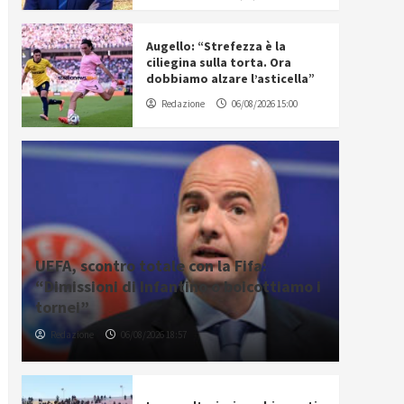
Augello: “Strefezza è la
ciliegina sulla torta. Ora
dobbiamo alzare l’asticella”
Redazione
06/08/2026 15:00
UEFA, scontro totale con la Fifa:
“Dimissioni di Infantino o boicottiamo i
tornei”
Redazione
06/08/2026 18:57