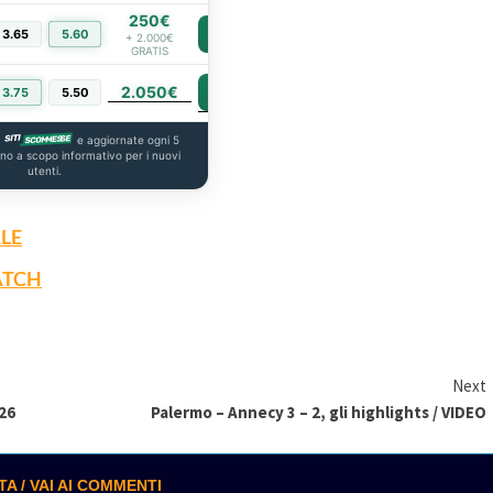
250€
3.65
5.60
PIÙ INFO
+ 2.000€
GRATIS
2.050€
PIÙ INFO
3.75
5.50
a
e aggiornate ogni 5
ono a scopo informativo per i nuovi
utenti.
LE
ATCH
Next
/26
Palermo – Annecy 3 – 2, gli highlights / VIDEO
 / VAI AI COMMENTI