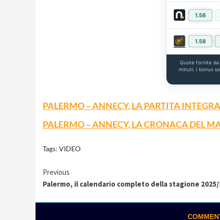
1.58
1.58
Quote fornite d
minuti. I bonus s
PALERMO – ANNECY, LA PARTITA INTEGRA
PALERMO – ANNECY, LA CRONACA DEL M
Tags:
VIDEO
Continue
Previous
Palermo, il calendario completo della stagione 2025
Reading
COMMENTA