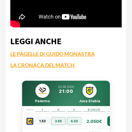
LEGGI ANCHE
LE PAGELLE DI GUIDO MONASTRA
LA CRONACA DEL MATCH
23.08.2026
21:00
Palermo
Juve Stabia
1
X
2
BONUS
LINK
2.050€
1.53
3.65
6.50
PIÙ INFO