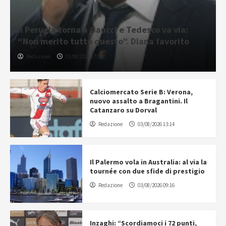
Il Perugia torna a Gaucci e Tedesco va via:
“Non merito tutto questo”. Diana favorito
Redazione
03/08/2026 17:55
Calciomercato Serie B: Verona,
nuovo assalto a Bragantini. Il
Catanzaro su Dorval
Redazione
03/08/2026 13:14
Il Palermo vola in Australia: al via la
tournée con due sfide di prestigio
Redazione
03/08/2026 09:16
Inzaghi: “Scordiamoci i 72 punti,