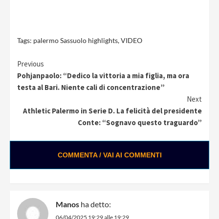
Tags:
palermo Sassuolo highlights
,
VIDEO
Continue
Previous
Pohjanpaolo: “Dedico la vittoria a mia figlia, ma ora
Reading
testa al Bari. Niente cali di concentrazione”
Next
Athletic Palermo in Serie D. La felicità del presidente
Conte: “Sognavo questo traguardo”
COMMENTA / VAI AI COMMENTI
Manos
ha detto:
06/04/2025 19:29 alle 19:29