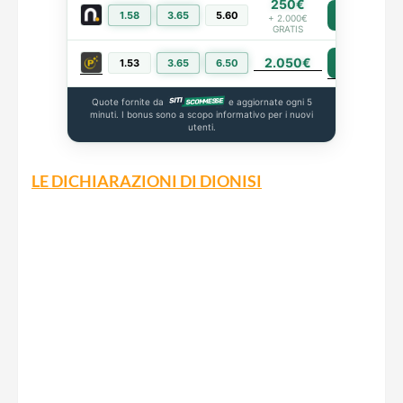
250€
1.58
3.65
5.60
PIÙ INFO
+ 2.000€
GRATIS
2.050€
PIÙ INFO
1.53
3.65
6.50
Quote fornite da
e aggiornate ogni 5
minuti. I bonus sono a scopo informativo per i nuovi
utenti.
LE DICHIARAZIONI DI DIONISI