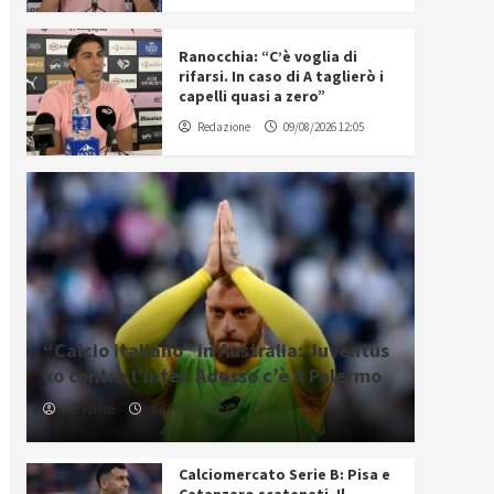
Ranocchia: “C’è voglia di
rifarsi. In caso di A taglierò i
capelli quasi a zero”
Redazione
09/08/2026 12:05
“Calcio italiano” in Australia: Juventus
ko contro l’Inter. Adesso c’è il Palermo
Redazione
08/08/2026 16:09
Calciomercato Serie B: Pisa e