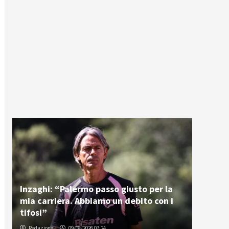
Inzaghi: “Palermo passo giusto per la
mia carriera. Abbiamo un debito con i
tifosi”
Redazione
09/08/2026 07:24