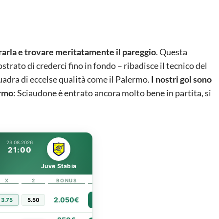
erarla e trovare meritatamente il pareggio
. Questa
rato di crederci fino in fondo – ribadisce il tecnico del
adra di eccelse qualità come il Palermo.
I nostri gol sono
ermo
: Sciaudone è entrato ancora molto bene in partita, si
23.08.2026
21:00
Juve Stabia
X
2
BONUS
LINK
2.050€
3.75
5.50
PIÙ INFO