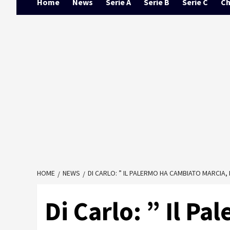
Home
News
Serie A
Serie B
Serie C
Ch
HOME
NEWS
DI CARLO: ” IL PALERMO HA CAMBIATO MARCIA, 
Di Carlo: ” Il P