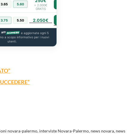
250€
3.65
5.60
PIÙ INFO
+ 2.000€
GRATIS
2.050€
PIÙ INFO
3.75
5.50
a
e aggiornate ogni 5
ono a scopo informativo per i nuovi
utenti.
ATO”
SUCCEDERE”
zioni novara-palermo
,
interviste Novara-Palermo
,
news novara
,
news