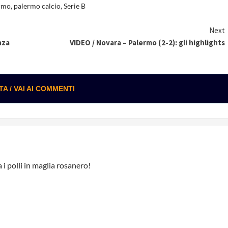
rmo
,
palermo calcio
,
Serie B
Next
nza
VIDEO / Novara – Palermo (2-2): gli highlights
 / VAI AI COMMENTI
i polli in maglia rosanero!