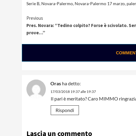
Serie B
,
Novara-Palermo
,
Novara-Palermo 17 marzo
,
pale
Continue
Previous
Pres. Novara: “Tedino colpito? Forse è scivolato. Se
Reading
prove…”
COMMENTA
Oras
ha detto:
17/03/2018 19:37 alle 19:37
Il pari è meritato? Caro MIMMO ringrazia 
Rispondi
Lascia un commento