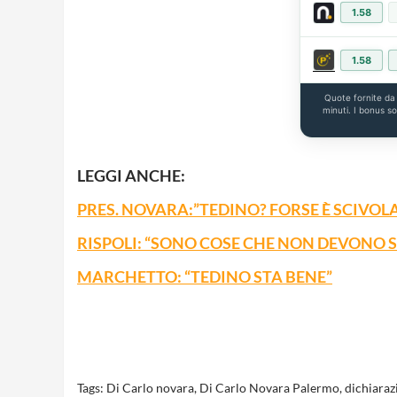
1.58
1.58
Quote fornite d
minuti. I bonus s
LEGGI ANCHE:
PRES. NOVARA:”TEDINO? FORSE È SCIVOL
R
ISPOLI: “SONO COSE CHE NON DEVONO 
MARCHETTO: “TEDINO STA BENE”
Tags:
Di Carlo novara
,
Di Carlo Novara Palermo
,
dichiara