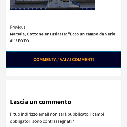
Continue
Previous
Marsala, Cottone entusiasta: “Ecco un campo da Serie
Reading
A” / FOTO
COMMENTA / VAI AI COMMENTI
Lascia un commento
Il tuo indirizzo email non sarà pubblicato.
I campi
obbligatori sono contrassegnati
*