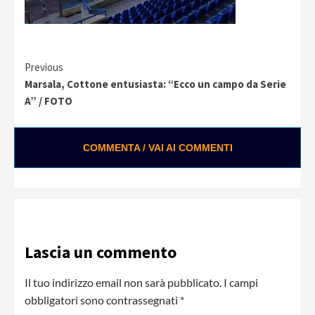
Continue
Previous
Marsala, Cottone entusiasta: “Ecco un campo da Serie
Reading
A” / FOTO
COMMENTA / VAI AI COMMENTI
0:02 / 0:28
Loading ads...
Lascia un commento
Il tuo indirizzo email non sarà pubblicato.
I campi
obbligatori sono contrassegnati
*