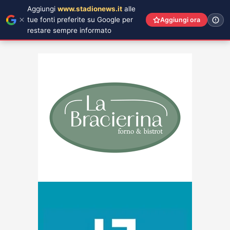
Aggiungi
www.stadionews.it
alle
tue fonti preferite su Google per
Aggiungi ora
restare sempre informato