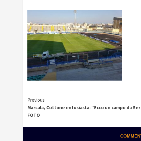
Continue
Previous
Marsala, Cottone entusiasta: “Ecco un campo da Seri
Reading
FOTO
COMMENTA