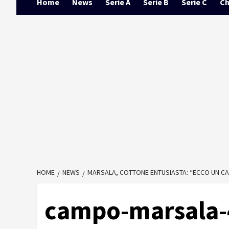
Home
News
Serie A
Serie B
Serie C
Ch
HOME
NEWS
MARSALA, COTTONE ENTUSIASTA: “ECCO UN CA
campo-marsala-