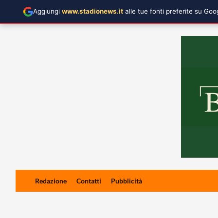
Aggiungi
www.stadionews.it
alle tue fonti preferite su Go
Skip
Redazione
Contatti
Pubblicità
to
content