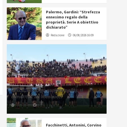
Palermo, Gardini: “Strefezza
ennesimo regalo della
proprietà. Serie A obiettivo
dichiarato”
Redazione
06/08/2026 16:09
Lecce, ulteriori cambiamenti: si
dimette l’ad Mencucci
Redazione
06/08/2026 16:21
Facchinetti, Antonini, Corvino