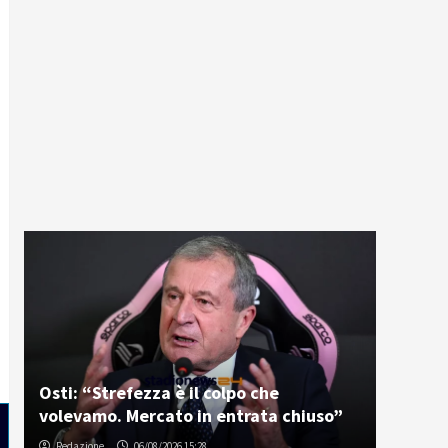
Osti: “Strefezza è il colpo che
volevamo. Mercato in entrata chiuso”
Redazione
06/08/2026 15:28