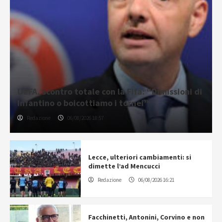
UEFA, scontro totale con la Fifa: “Dimissioni di
Infantino o boicottiamo i tornei”
Redazione
06/08/2026 18:57
Lecce, ulteriori cambiamenti: si
dimette l’ad Mencucci
Redazione
06/08/2026 16:21
Facchinetti, Antonini, Corvino e non