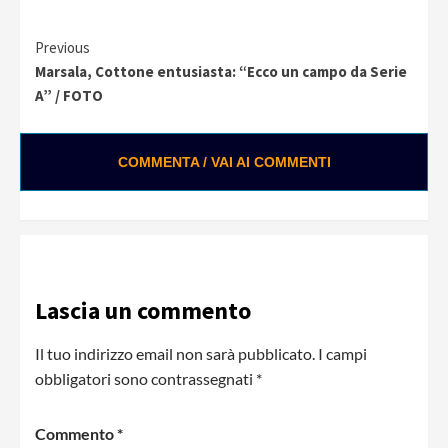
Continue
Previous
Marsala, Cottone entusiasta: “Ecco un campo da Serie
Reading
A” / FOTO
COMMENTA / VAI AI COMMENTI
Lascia un commento
Il tuo indirizzo email non sarà pubblicato.
I campi
obbligatori sono contrassegnati
*
Commento
*