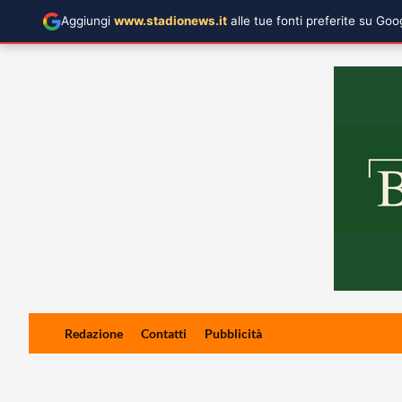
Aggiungi
www.stadionews.it
alle tue fonti preferite su Go
Skip
Redazione
Contatti
Pubblicità
to
content