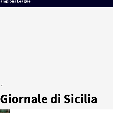
ampions League
 2
iornale di Sicilia