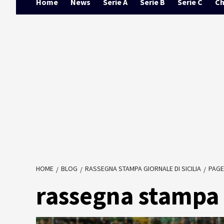
Home
News
Serie A
Serie B
Serie C
Ch
HOME
BLOG
RASSEGNA STAMPA GIORNALE DI SICILIA
PAGE
rassegna stampa G