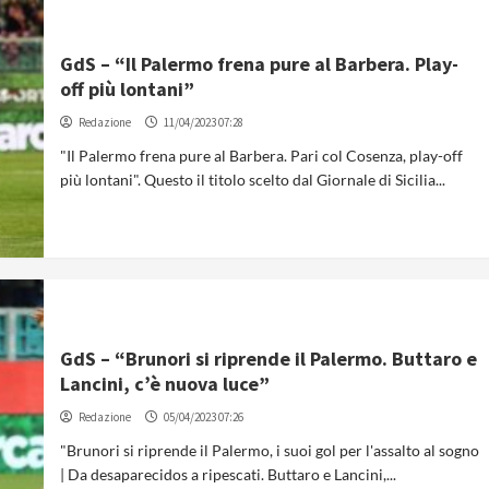
GdS – “Il Palermo frena pure al Barbera. Play-
off più lontani”
Redazione
11/04/2023 07:28
"Il Palermo frena pure al Barbera. Pari col Cosenza, play-off
più lontani". Questo il titolo scelto dal Giornale di Sicilia...
GdS – “Brunori si riprende il Palermo. Buttaro e
Lancini, c’è nuova luce”
Redazione
05/04/2023 07:26
"Brunori si riprende il Palermo, i suoi gol per l'assalto al sogno
| Da desaparecidos a ripescati. Buttaro e Lancini,...