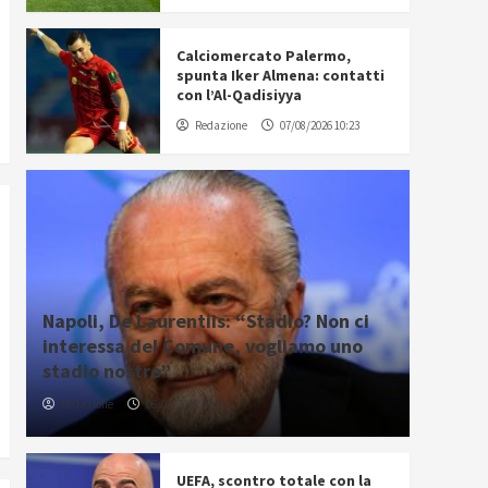
Calciomercato Palermo,
spunta Iker Almena: contatti
con l’Al-Qadisiyya
Redazione
07/08/2026 10:23
Napoli, De Laurentiis: “Stadio? Non ci
interessa del Comune, vogliamo uno
stadio nostro”
Redazione
06/08/2026 20:43
UEFA, scontro totale con la