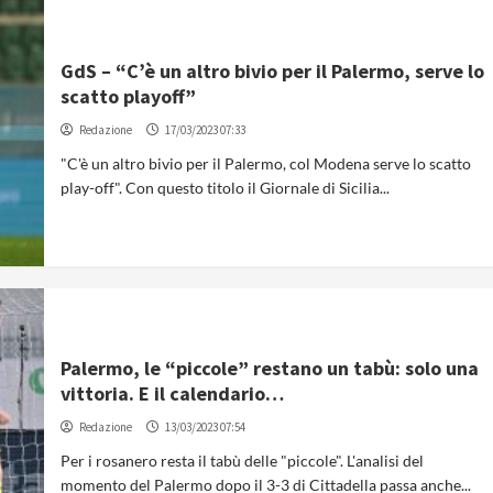
GdS – “C’è un altro bivio per il Palermo, serve lo
scatto playoff”
Redazione
17/03/2023 07:33
"C'è un altro bivio per il Palermo, col Modena serve lo scatto
play-off". Con questo titolo il Giornale di Sicilia...
Palermo, le “piccole” restano un tabù: solo una
vittoria. E il calendario…
Redazione
13/03/2023 07:54
Per i rosanero resta il tabù delle "piccole". L'analisi del
momento del Palermo dopo il 3-3 di Cittadella passa anche...